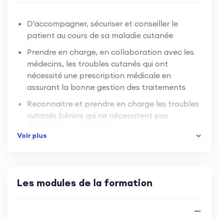
D’accompagner, sécuriser et conseiller le
patient au cours de sa maladie cutanée
Prendre en charge, en collaboration avec les
médecins, les troubles cutanés qui ont
nécessité une prescription médicale en
assurant la bonne gestion des traitements
Reconnaitre et prendre en charge les troubles
cutanés bénins qui ne nécessitent pas
d'orientation médicale
Voir plus
Prévenir et gérer les interactions
médicamenteuses
Améliorer la pertinence des prescriptions en
Les modules de la formation
détectant un patient en souffrance ou en
errance thérapeutique