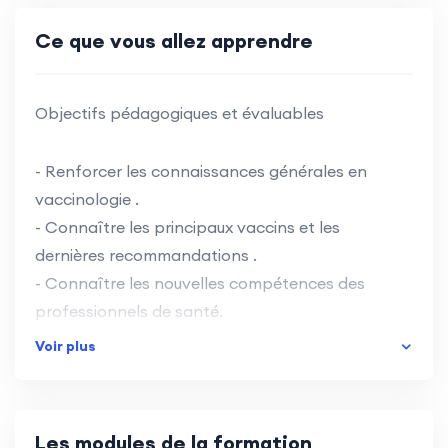
Ce que vous allez apprendre
Objectifs pédagogiques et évaluables
- Renforcer les connaissances générales en
vaccinologie .
- Connaître les principaux vaccins et les
dernières recommandations .
- Connaître les nouvelles compétences des
professionnels de santé.
- Savoir communiquer dans le cadre de la
Voir plus
vaccination à l’aide d’outillage.
- Définir le protocole de la vaccination et le
mettre en place.
Les modules de la formation